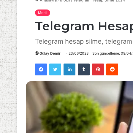
Anasayfa
/
Mobil
/
Telegram Hesap Silme 2024
Mobil
Telegram Hesap
Telegram hesap silme, telegram 
Gülay Demir
23/06/2023
Son güncelleme: 09/04
Facebook
Twitter
LinkedIn
Tumblr
Pinterest
Reddit