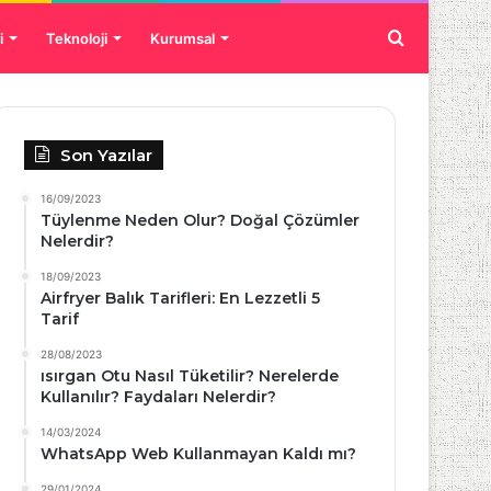
Arama
i
Teknoloji
Kurumsal
yap
Son Yazılar
...
16/09/2023
Tüylenme Neden Olur? Doğal Çözümler
Nelerdir?
18/09/2023
Airfryer Balık Tarifleri: En Lezzetli 5
Tarif
28/08/2023
ısırgan Otu Nasıl Tüketilir? Nerelerde
Kullanılır? Faydaları Nelerdir?
14/03/2024
WhatsApp Web Kullanmayan Kaldı mı?
29/01/2024