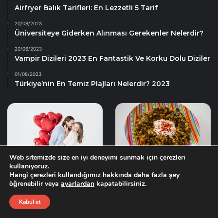
Airfryer Balık Tarifleri: En Lezzetli 5 Tarif
20/08/2023
Üniversiteye Giderken Alınması Gerekenler Nelerdir?
20/06/2023
Vampir Dizileri 2023 En Fantastik Ve Korku Dolu Diziler
01/08/2023
Türkiye’nin En Temiz Plajları Nelerdir? 2023
Web sitemizde size en iyi deneyimi sunmak için çerezleri
kullanıyoruz.
ıspanak Yemeği Tarifi
Hangi çerezleri kullandığımız hakkında daha fazla şey
Sevgililer Günü Hediyesi…
09/07/2023
öğrenebilir veya
ayarlardan
kapatabilirsiniz.
21/01/2024
Kabul et