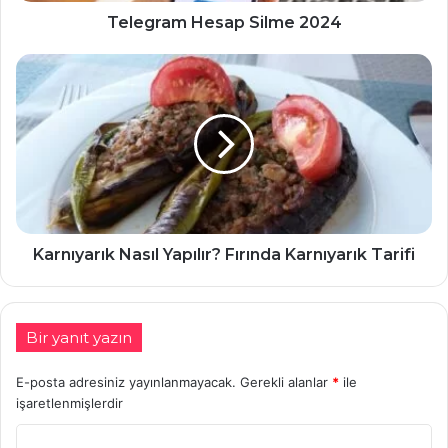
Telegram Hesap Silme 2024
Karnıyarık Nasıl Yapılır? Fırında Karnıyarık Tarifi
Bir yanıt yazın
E-posta adresiniz yayınlanmayacak.
Gerekli alanlar
*
ile
işaretlenmişlerdir
Y