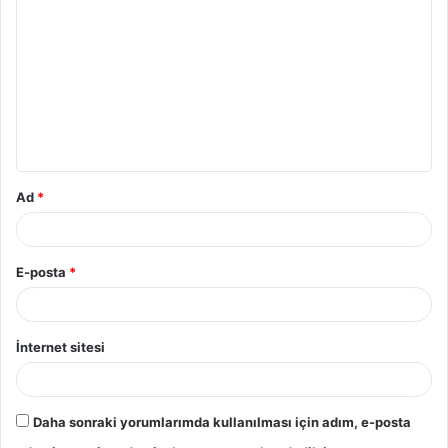
o
r
u
m
*
Ad
*
E-posta
*
İnternet sitesi
Daha sonraki yorumlarımda kullanılması için adım, e-posta