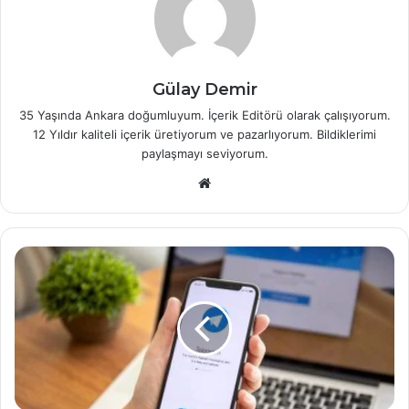
Gülay Demir
35 Yaşında Ankara doğumluyum. İçerik Editörü olarak çalışıyorum.
12 Yıldır kaliteli içerik üretiyorum ve pazarlıyorum. Bildiklerimi
paylaşmayı seviyorum.
W
e
b
s
i
t
e
s
i