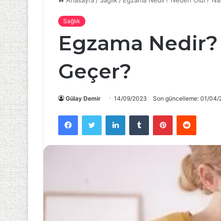
Anasayfa
/
Sağlık
/
Egzama Nedir? Neden Olur? Nas
Sağlık
Egzama Nedir? 
Geçer?
Gülay Demir
14/09/2023
Son güncelleme: 01/04
Facebook
Twitter
LinkedIn
Tumblr
Pinterest
Reddit