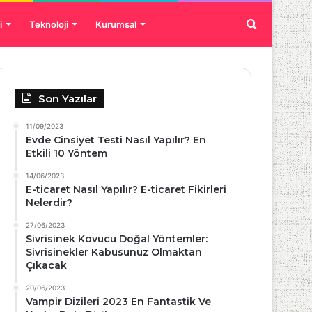
Arama
i
Teknoloji
Kurumsal
yap
Son Yazılar
...
11/09/2023
Evde Cinsiyet Testi Nasıl Yapılır? En
Etkili 10 Yöntem
14/06/2023
E-ticaret Nasıl Yapılır? E-ticaret Fikirleri
Nelerdir?
27/06/2023
Sivrisinek Kovucu Doğal Yöntemler:
Sivrisinekler Kabusunuz Olmaktan
Çıkacak
20/06/2023
Vampir Dizileri 2023 En Fantastik Ve