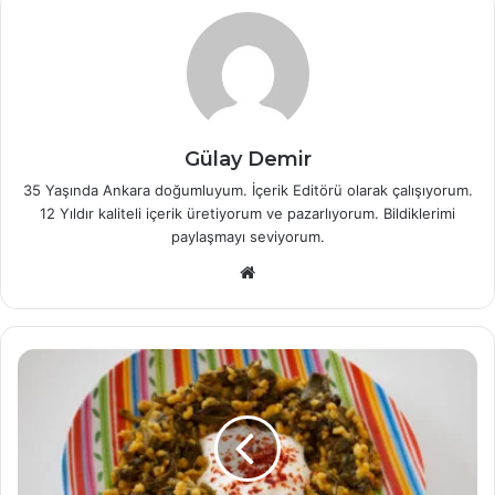
Gülay Demir
35 Yaşında Ankara doğumluyum. İçerik Editörü olarak çalışıyorum.
12 Yıldır kaliteli içerik üretiyorum ve pazarlıyorum. Bildiklerimi
paylaşmayı seviyorum.
W
e
b
s
i
t
e
s
i