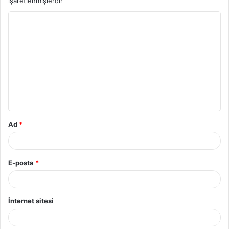
işaretlenmişlerdir
Y
o
r
u
m
*
Ad
*
E-posta
*
İnternet sitesi