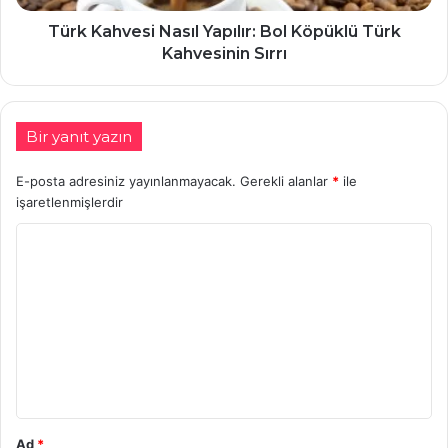
Türk Kahvesi Nasıl Yapılır: Bol Köpüklü Türk
Kahvesinin Sırrı
Bir yanıt yazın
E-posta adresiniz yayınlanmayacak.
Gerekli alanlar
*
ile
işaretlenmişlerdir
Y
o
r
u
m
*
Ad
*