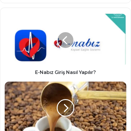
e
b
s
i
t
e
s
i
E-Nabız Giriş Nasıl Yapılır?